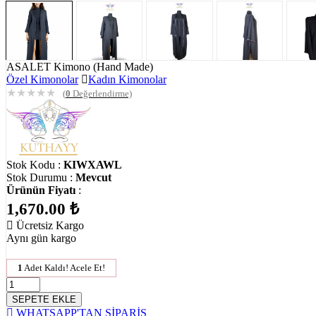
ASALET Kimono (Hand Made)
Özel Kimonolar
Kadın Kimonolar
★
★
★
★
★
(
0
Değerlendirme)
Stok Kodu :
KIWXAWL
Stok Durumu :
Mevcut
Ürünün Fiyatı
:
1,670.00
₺
Ücretsiz Kargo
Aynı gün kargo
1
Adet Kaldı! Acele Et!
SEPETE EKLE
WHATSAPP'TAN SİPARİŞ