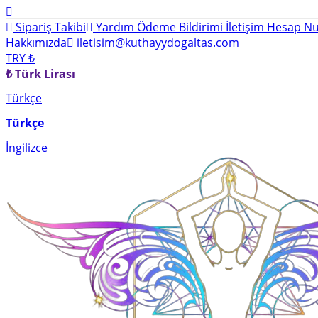
Sipariş Takibi
Yardım
Ödeme Bildirimi
İletişim
Hesap Nu
Hakkımızda
iletisim@kuthayydogaltas.com
TRY ₺
₺ Türk Lirası
Türkçe
Türkçe
İngilizce