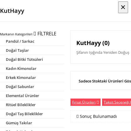
×
×
KutHayy
FİLTRELE
Markanın Kategorileri
Pandül / Sarkac
KutHayy (0)
Doğal Taşlar
Şifanın Işığında Yeniden Doğuş
Doğal Bitki Tütsüleri
Kadın Kimonolar
Erkek Kimonalar
Sadece Stoktaki Ürünleri Gös
Doğal Sabunlar
Elemental Ürünler
Fırsat Ürünleri
Taksit Seçeneği 
Ritüel Bileklikler
Doğal Taş Bileklikler
Sonuç Bulunamadı
Gümüş Takılar